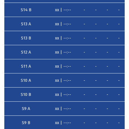
S14 B
xx | --:--
-
-
-
-
S13 A
xx | --:--
-
-
-
-
S13 B
xx | --:--
-
-
-
-
S12 A
xx | --:--
-
-
-
-
S11 A
xx | --:--
-
-
-
-
S10 A
xx | --:--
-
-
-
-
S10 B
xx | --:--
-
-
-
-
S9 A
xx | --:--
-
-
-
-
S9 B
xx | --:--
-
-
-
-