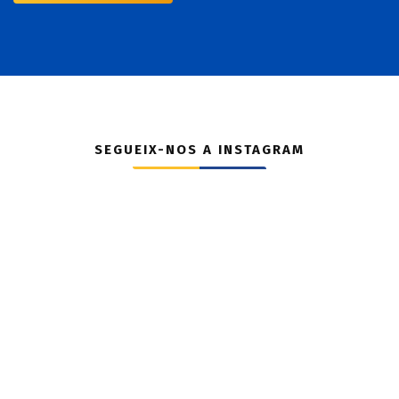
SEGUEIX-NOS A INSTAGRAM