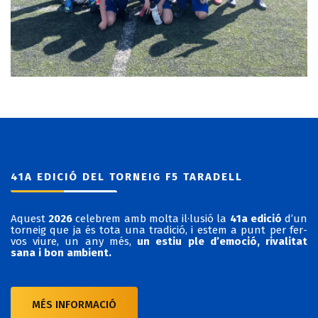
41A EDICIÓ DEL TORNEIG F5 TARADELL
Aquest
2026
celebrem amb molta il·lusió la
41a edició
d’un
torneig que ja és tota una tradició, i estem a punt per fer-
vos viure, un any més,
un estiu ple d’emoció, rivalitat
sana i bon ambient.
MÉS INFORMACIÓ