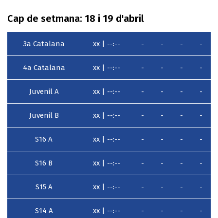
Cap de setmana: 18 i 19 d'abril
3a Catalana
xx | --:--
-
-
-
-
4a Catalana
xx | --:--
-
-
-
-
Juvenil A
xx | --:--
-
-
-
-
Juvenil B
xx | --:--
-
-
-
-
S16 A
xx | --:--
-
-
-
-
S16 B
xx | --:--
-
-
-
-
S15 A
xx | --:--
-
-
-
-
S14 A
xx | --:--
-
-
-
-